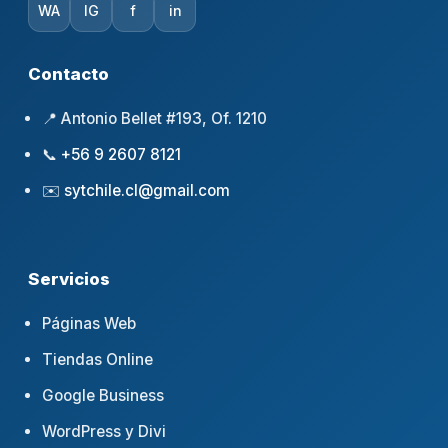
WA
IG
f
in
Contacto
📍 Antonio Bellet #193, Of. 1210
📞
+56 9 2607 8121
✉️
sytchile.cl@gmail.com
Servicios
Páginas Web
Tiendas Online
Google Business
WordPress y Divi